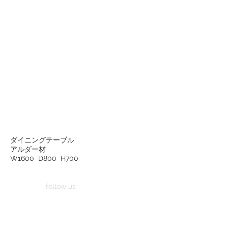
ダイニングテーブル
アルダー材
W1600 D800 H700
follow us
家具工房 艸朴舎は、