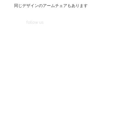
同じデザインのアームチェアもあります
follow us
家具工房 艸朴舎は、
福岡県福津市（旧・津屋崎町）勝浦の海の近くの集
落で木の家具や暮らしの道具をひとつひとつ手作り
しています。
日々の暮らしへの想いをかたちにする場所になりた
いと思っています。
木肌のやさしい使い心地、木のおだやかな存在感を
たいせつに、
無垢の木を使い、天然塗料で仕上げたシンプルな家
具を作っています。
暮らしに合わせた家具のオーダー承ります。
Ｏｐｅｎ 11:00 〜 17:00 毎週日曜日 (平日
をご希望のときはご連絡ください）
納品等のため不定休です。ご確認ください。