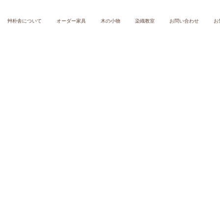
艸朴舎について
オーダー家具
木の小物
染織教室
お問い合わせ
お