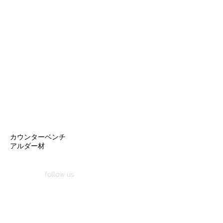
カウンターベンチ
アルダー材
follow us
家具工房 艸朴舎は、
福岡県福津市（旧・津屋崎町）勝浦の海の近くの集