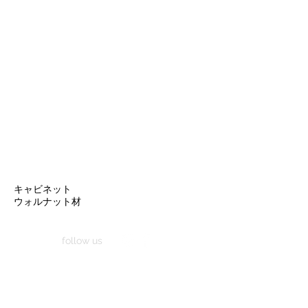
キャビネット
ウォルナット材
follow us
家具工房 艸朴舎は、
福岡県福津市（旧・津屋崎町）勝浦の海の近くの集