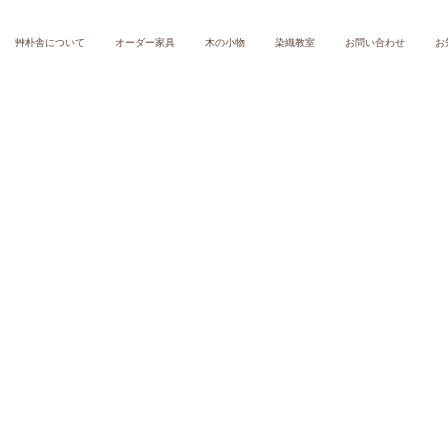
艸朴舎について
オーダー家具
木の小物
染織教室
お問い合わせ
お